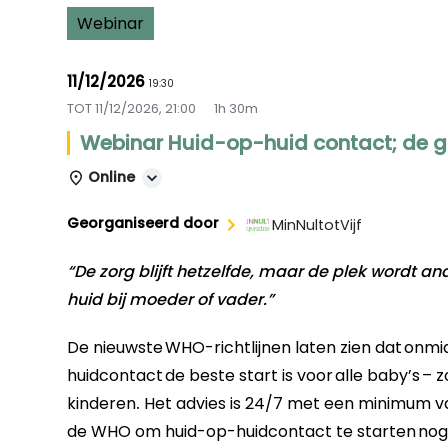
Webinar
11/12/2026
19:30
TOT
11/12/2026, 21:00
1h 30m
Webinar Huid-op-huid contact; de 
Online
Georganiseerd door
MinNultotVijf
“De zorg blijft hetzelfde, maar de plek wordt a
huid bij moeder of vader.”
De nieuwste
WHO-richtlijnen
laten zien dat
onmid
huidcontact
de beste start is voor
alle baby’s
– z
kinderen
.
Het advies is 24/7 met een minimum va
de WHO om huid-op-huidcontact te starten
nog 