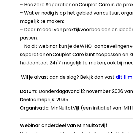
– Hoe
Zero Separation
en
Couplet Care
in de pra
– Wat er nodig is op het gebied van
cultuur, org
mogelijk te maken;
– Door middel van
praktijkvoorbeelden en ideeë
passen.
– Na dit webinar kun je de WHO-aanbevelingen ve
separation en Couplet Care kunt toepassen
en k
huidcontact 24/7 mogelijk te maken,
ook bij me
Wil je alvast aan de slag? Bekijk dan vast
dit film
Datum:
Donderdagavond 12 november
2026
van
Deelnameprijs
: 29,95
Organisatie
: MinNultotVijf (een initiatief van 
Webinar onderdeel van MinNultotvijf