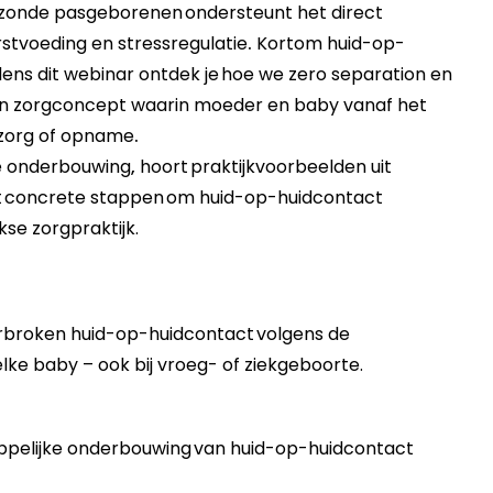
zonde pasgeborenen
ondersteunt het direct
rstvoeding en stressregulatie
.
Kortom huid-op-
dens dit webinar ontdek je
hoe we zero separation en
en zorgconcept waarin moeder en baby vanaf het
 zorg of opname
.
e onderbouwing
,
hoort
praktijkvoorbeelden uit
t
concrete stappen
om huid-op-huidcontact
se zorgpraktijk.
erbroken huid-op-huidcontact
volgens de
elke baby – ook bij vroeg- of ziekgeboorte.
pelijke onderbouwing
van huid-op-huidcontact