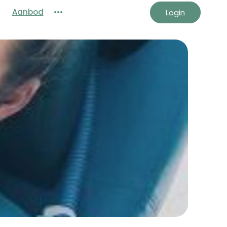
Aanbod
•••
Login