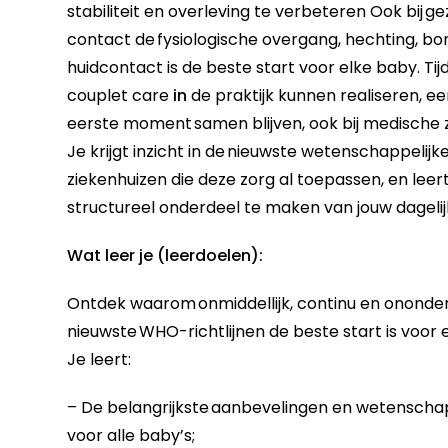
stabiliteit en overleving te verbeteren Ook bij
ge
contact de
fysiologische overgang, hechting, bo
huidcontact is de beste start voor elke baby. Tij
couplet care
in
de praktijk kunnen realiseren
, e
eerste moment
samen blijven, ook bij medische
Je krijgt inzicht in de
nieuwste wetenschappelijk
ziekenhuizen die deze zorg al toepassen
, en leer
structureel onderdeel te maken van jouw dagelijk
Wat leer je (leerdoelen):
Ontdek waarom
onmiddellijk, continu en onond
nieuwste
WHO-richtlijnen
de beste start is voor 
Je leert:
– De belangrijkste
aanbevelingen en wetenschap
voor alle baby’s;