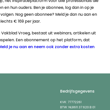
, hét inspiratieplatform voor alle professionals die
 en hun ouders. Ben je abonnee, log dan in op je
lt volgen. Nog geen abonnee? Meld je dan nu aan en
lechts € 169 per jaar.
 Vakblad Vroeg, bestaat uit webinars, artikelen uit
nspelen. Een abonnement op het platform, dat
Meld je nu aan en neem ook zonder extra kosten
Bedrijfsgegevens
KVK: 77772261
BTW: NL8611.37.620.B.01