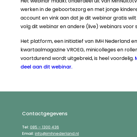
Het webinar maakt onderdeel uit van MinNultotvijf
werken in de geboortezorg en met jonge kinderen
account en vink aan dat je dit webinar gratis wi
volg dit webinar en andere (live) webinars voor s
Het platform, een initiatief van IMH Nederland en
kwartaalmagazine VROEG, minicolleges en rolle
voortdurend wordt uitgebreid, is heel voordelig.
deel aan dit webinar.
Footer
Contactgegevens
Tel:
085 – 1300 436
Email:
info@imhnederland.nl