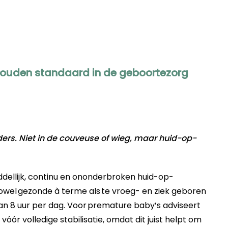
gouden standaard in de geboortezorg
nders. Niet in de couveuse of wieg, maar huid-op-
dellijk, continu en ononderbroken huid-op-
owel
gezonde à terme
als
t
e
vroeg- en ziek geboren
n 8 uur per dag. Voor
premature baby’s
adviseert
vóór volledige stabilisatie
, omdat dit juist helpt om