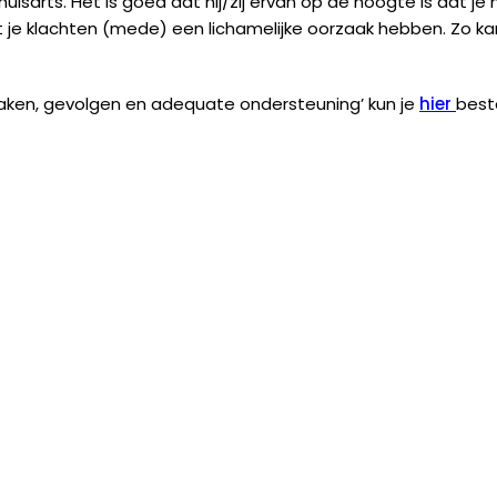
isarts. Het is goed dat hij/zij ervan op de hoogte is dat je 
t je klachten (mede) een lichamelijke oorzaak hebben. Zo k
aken, gevolgen en adequate ondersteuning’ kun je
hier
beste