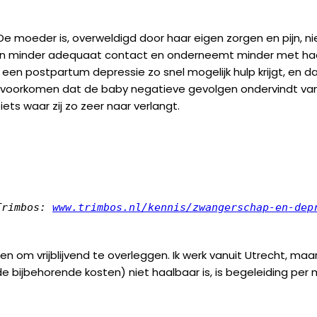
 moeder is, overweldigd door haar eigen zorgen en pijn, ni
er en minder adequaat contact en onderneemt minder met ha
 een postpartum depressie zo snel mogelijk hulp krijgt, en da
en voorkomen dat de baby negatieve gevolgen ondervindt va
s waar zij zo zeer naar verlangt.
Trimbos: 
www.trimbos.nl/kennis/zwangerschap-en-dep
 om vrijblijvend te overleggen. Ik werk vanuit Utrecht, maa
 bijbehorende kosten) niet haalbaar is, is begeleiding per m