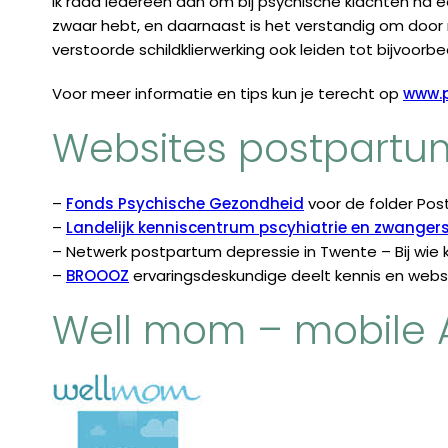
Ik raad iedereen aan om bij psychische klachten na ee
zwaar hebt, en daarnaast is het verstandig om door 
verstoorde schildklierwerking ook leiden tot bijvoo
Voor meer informatie en tips kun je terecht op
www.p
Websites postpartu
–
Fonds Psychische Gezondheid
voor de folder Pos
–
Landelijk kenniscentrum pscyhiatrie en zwange
– Netwerk postpartum depressie in Twente – Bij wie 
–
BROOOZ
ervaringsdeskundige deelt kennis en websi
Well mom – mobile 