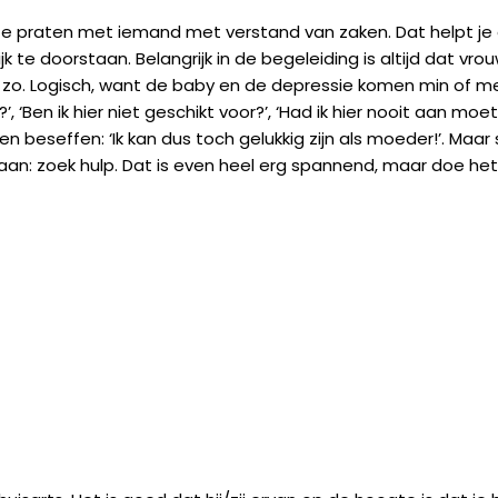
ver te praten met iemand met verstand van zaken. Dat helpt j
te doorstaan. Belangrijk in de begeleiding is altijd dat vro
l zo. Logisch, want de baby en de depressie komen min of m
, ‘Ben ik hier niet geschikt voor?’, ‘Had ik hier nooit aan moe
beseffen: ‘Ik kan dus toch gelukkig zijn als moeder!’. Maar
an: zoek hulp. Dat is even heel erg spannend, maar doe het