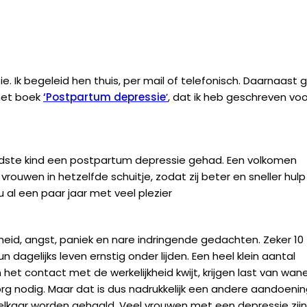
Ik begeleid hen thuis, per mail of telefonisch. Daarnaast g
het boek
‘Postpartum depressie
’
, dat ik heb geschreven voo
 oudste kind een postpartum depressie gehad. Een volkomen
rouwen in hetzelfde schuitje, zodat zij beter en sneller hulp
u al een paar jaar met veel plezier
heid, angst, paniek en nare indringende gedachten. Zeker 10
dagelijks leven ernstig onder lijden. Een heel klein aantal
en het contact met de werkelijkheid kwijt, krijgen last van wan
org nodig. Maar dat is dus nadrukkelijk een andere aandoeni
 elkaar worden gehaald. Veel vrouwen met een depressie zij