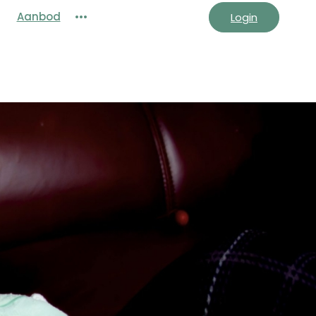
Aanbod
•••
Login