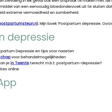
n bevalling in elk geval ook een afspraak te maken met de hu
middel van een eenvoudig bloedonderzoek uit te sluiten da
rbeeld extreme vermoeidheid en somberheid.
ostpartumsteun.nl
.
Mijn boek ‘Postpartum depressie. Oorz
m depressie
tpartum Depressie en tips voor naasten
rschap
voor behandelmogelijkheden
kan je
in Twente
terecht m.b.t. postpartum-depressie?
tes online
App