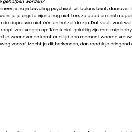
e geholpen worden?
 wanneer je na je bevalling psychisch uit balans bent, daaro
 je je ergste vijand nog niet toe, zo goed en snel mogelijk 
e depressie niet één en hetzelfde zijn. Dat voelt vaak we
roept veel vragen op: ‘Kan ik niet gelukkig zijn met mijn baby?’
tijd weer over en komt er altijd een moment waarop vrouwen 
 vooraf. Mocht je dit herkennen, dan raad ik je dringend a