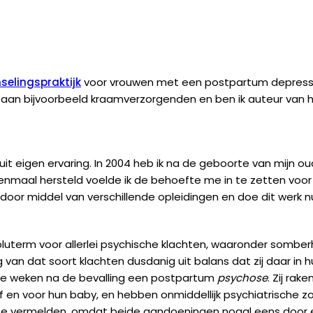
selingspraktijk
voor vrouwen met een postpartum depressie. 
 aan bijvoorbeeld kraamverzorgenden en ben ik auteur van 
 uit eigen ervaring. In 2004 heb ik na de geboorte van mijn
enmaal hersteld voelde ik de behoefte me in te zetten voor v
d door middel van verschillende opleidingen en doe dit werk n
pluterm voor allerlei psychische klachten, waaronder somber
n dat soort klachten dusdanig uit balans dat zij daar in hun 
twee weken na de bevalling een postpartum
psychose
. Zij rak
f en voor hun baby, en hebben onmiddellijk psychiatrische z
om te vermelden, omdat beide aandoeningen nogal eens door