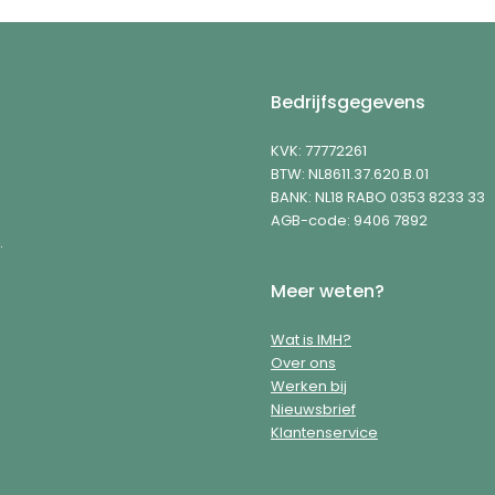
Bedrijfsgegevens
KVK: 77772261
BTW: NL8611.37.620.B.01
BANK: NL18 RABO 0353 8233 33
AGB-code: 9406 7892
.
Meer weten?
Wat is IMH?
Over ons
Werken bij
Nieuwsbrief
Klantenservice