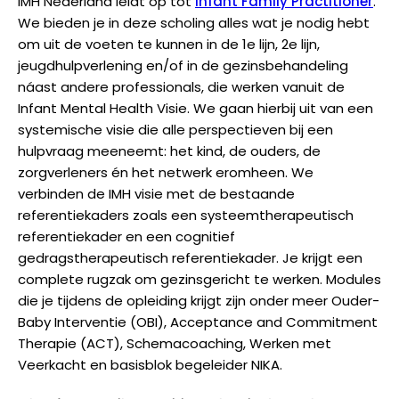
IMH Nederland leidt op tot
Infant Family Practitioner
.
We bieden je in deze scholing alles wat je nodig hebt
om uit de voeten te kunnen in de 1e lijn, 2e lijn,
jeugdhulpverlening en/of in de gezinsbehandeling
náast andere professionals, die werken vanuit de
Infant Mental Health Visie. We gaan hierbij uit van een
systemische visie die alle perspectieven bij een
hulpvraag meeneemt: het kind, de ouders, de
zorgverleners én het netwerk eromheen. We
verbinden de IMH visie met de bestaande
referentiekaders zoals een systeemtherapeutisch
referentiekader en een cognitief
gedragstherapeutisch referentiekader. Je krijgt een
complete rugzak om gezinsgericht te werken. Modules
die je tijdens de opleiding krijgt zijn onder meer Ouder-
Baby Interventie (OBI), Acceptance and Commitment
Therapie (ACT), Schemacoaching, Werken met
Veerkacht en basisblok begeleider NIKA.