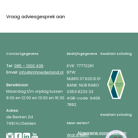
Vraag adviesgesprek aan
Footer
Contactgegevens
Bedrijfsgegevens
Kwaliteit scholing
Tel:
085 – 1300 436
KVK: 77772261
Email:
info@imhnederland.nl
BTW:
NL8611.37.620.B.01
Bereikbaar:
BANK: NL18 RABO
Maandag t/m vrijdag tussen
0353 8233 33
9:00 en 12:00 en 13:00 en 16:30.
AGB-code: 9406
7892
Adres:
Kwaliteit scholing
de Berken 2d
7491 HJ Delden
Meer weten?
Algemene voorwaarden
Wat is IMH?