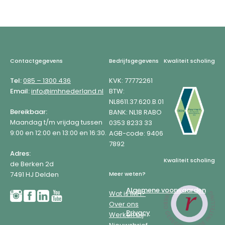
Footer
Contactgegevens
Bedrijfsgegevens
Kwaliteit scholing
Tel:
085 – 1300 436
KVK: 77772261
Email:
info@imhnederland.nl
BTW:
NL8611.37.620.B.01
Bereikbaar:
BANK: NL18 RABO
Maandag t/m vrijdag tussen
0353 8233 33
9:00 en 12:00 en 13:00 en 16:30.
AGB-code: 9406
7892
Adres:
Kwaliteit scholing
de Berken 2d
7491 HJ Delden
Meer weten?
Algemene voorwaarden
Wat is IMH?
Over ons
Privacy
Werken bij