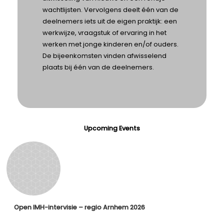
wachtlijsten. Vervolgens deelt één van de
deelnemers iets uit de eigen praktijk: een
werkwijze, vraagstuk of ervaring in het
werken met jonge kinderen en/of ouders.
De bijeenkomsten vinden afwisselend
plaats bij één van de deelnemers.
Upcoming Events
Open IMH-intervisie – regio Arnhem 2026