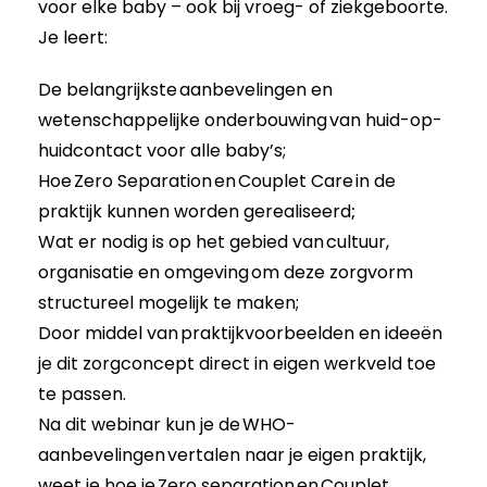
voor elke baby – ook bij vroeg- of ziekgeboorte.
Je leert:
De belangrijkste
aanbevelingen en
wetenschappelijke onderbouwing
van huid-op-
huidcontact voor alle baby’s;
Hoe
Zero Separation
en
Couplet Care
in de
praktijk kunnen worden gerealiseerd
;
Wat er nodig is op het gebied van
cultuur,
organisatie en omgeving
om deze zorgvorm
structureel mogelijk te maken;
Door middel van
praktijkvoorbeelden en ideeën
je dit zorgconcept direct in eigen werkveld toe
te passen.
Na dit webinar kun je de WHO-
aanbevelingen vertalen naar je eigen praktijk,
weet je hoe je Zero separation en Couplet