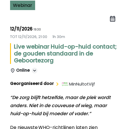
Webinar
12/11/2026
19:30
TOT
12/11/2026, 21:00
1h 30m
Live webinar Huid-op-huid contact;
de gouden standaard in de
Geboortezorg
Online
Georganiseerd door
MinNultotVijf
“De zorg blijft hetzelfde, maar de plek wordt
anders. Niet in de couveuse of wieg, maar
huid-op-huid bij moeder of vader.”
De nieuwste
WHO-richtlijnen
laten zien