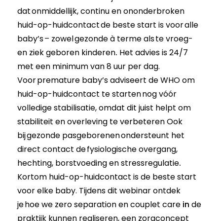
dat
onmiddellijk, continu en ononderbroken
huid-op-huidcontact
de beste start is voor
alle
baby’s
– zowel
gezonde à terme
als
t
e
vroeg-
en ziek geboren kinderen
.
Het advies is 24/7
met een minimum van 8 uur per dag.
Voor
premature baby’s
adviseert de WHO om
huid-op-huidcontact te starten
nog vóór
volledige stabilisatie
, omdat dit juist helpt om
stabiliteit en overleving te verbeteren Ook
bij
gezonde pasgeborenen
ondersteunt het
direct contact de
fysiologische overgang,
hechting, borstvoeding en stressregulatie
.
Kortom huid-op-huidcontact is de beste start
voor elke baby. Tijdens dit webinar ontdek
je
hoe we zero separation en couplet care
in
de
praktijk kunnen realiseren
, een zorgconcept