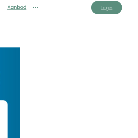
Aanbod
•••
Login