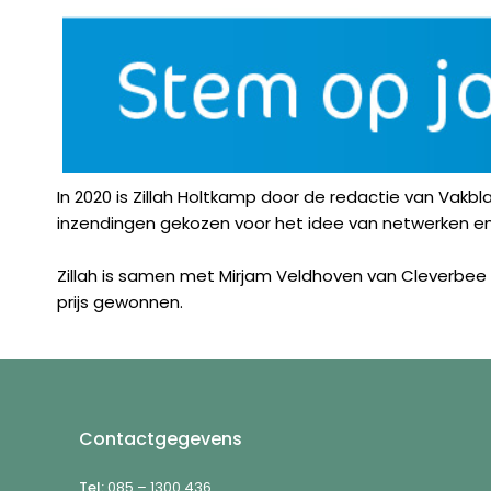
In 2020 is Zillah Holtkamp door de redactie van Vakbl
inzendingen gekozen voor het idee van netwerken en 
Zillah is samen met Mirjam Veldhoven van Cleverbe
prijs gewonnen.
Footer
Contactgegevens
Tel:
085 – 1300 436