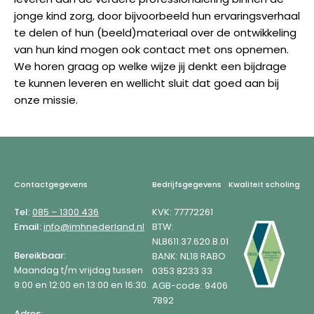
jonge kind zorg, door bijvoorbeeld hun ervaringsverhaal
te delen of hun (beeld)materiaal over de ontwikkeling
van hun kind mogen ook contact met ons opnemen.
We horen graag op welke wijze jij denkt een bijdrage
te kunnen leveren en wellicht sluit dat goed aan bij
onze missie.
Footer
Contactgegevens
Bedrijfsgegevens
Kwaliteit scholing
Tel:
085 – 1300 436
KVK: 77772261
Email:
info@imhnederland.nl
BTW:
NL8611.37.620.B.01
Bereikbaar:
BANK: NL18 RABO
Maandag t/m vrijdag tussen
0353 8233 33
9:00 en 12:00 en 13:00 en 16:30.
AGB-code: 9406
7892
Adres: