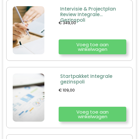
Intervisie & Projectplan
Review Integrale
Gezinspoli
€
349,00
Voeg toe aan
winkelwagen
Startpakket Integrale
gezinspoli
€
109,00
.
Voeg toe aan
winkelwagen
s
s