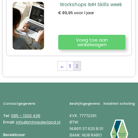
Workshops IMH Skills week
€
89,95
voor 1 jaar
Voeg toe aan
winkelwagen
←
1
2
Footer
Contactgegevens
Bedrijfsgegevens
Kwaliteit scholing
Tel:
085 – 1300 436
KVK: 77772261
Email:
info@imhnederland.nl
BTW:
NL8611.37.620.B.01
Bereikbaar:
BANK: NL18 RABO