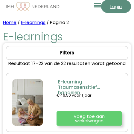
Login
Home
/
E-learnings
/ Pagina 2
E-learnings
Filters
Resultaat 17–22 van de 22 resultaten wordt getoond
E-learning
Traumasensitief
handelen
€
46,50
voor 1 jaar
Voeg toe aan
winkelwagen