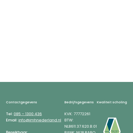
Footer
Contactgegevens
Bedrijfsgegevens
Kwaliteit scholing
Tel:
085 – 1300 436
KVK: 77772261
Email:
info@imhnederland.nl
BTW:
NL8611.37.620.B.01
Bereikbaar:
BANK: NL18 RABO