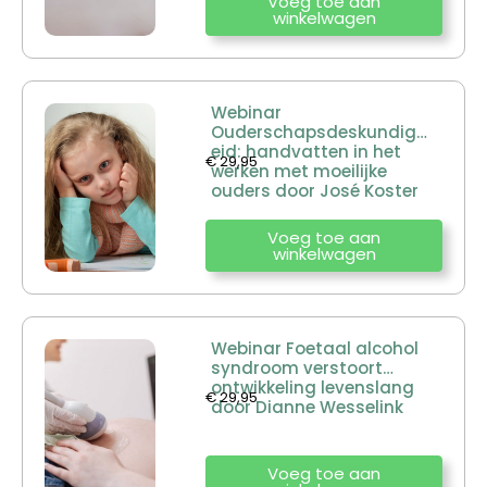
Voeg toe aan
winkelwagen
Webinar
Ouderschapsdeskundigh
eid: handvatten in het
€
29,95
werken met moeilijke
ouders door José Koster
Voeg toe aan
winkelwagen
Webinar Foetaal alcohol
syndroom verstoort
ontwikkeling levenslang
€
29,95
door Dianne Wesselink
Voeg toe aan