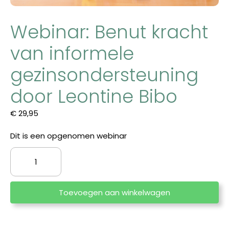
Webinar: Benut kracht
van informele
gezinsondersteuning
door Leontine Bibo
€
29,95
Dit is een opgenomen webinar
Webinar:
Benut
kracht
van
Toevoegen aan winkelwagen
informele
gezinsondersteuning
door