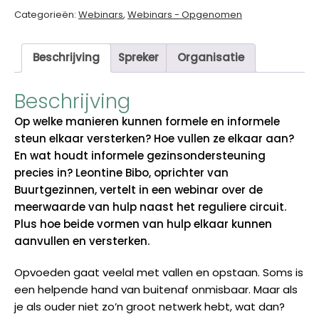
Leontine
Categorieën:
Webinars
,
Webinars - Opgenomen
Bibo
aantal
Beschrijving
Spreker
Organisatie
Beschrijving
Op welke manieren kunnen formele en informele
steun elkaar versterken? Hoe vullen ze elkaar aan?
En wat houdt informele gezinsondersteuning
precies in? Leontine Bibo, oprichter van
Buurtgezinnen, vertelt in een webinar over de
meerwaarde van hulp naast het reguliere circuit.
Plus hoe beide vormen van hulp elkaar kunnen
aanvullen en versterken.
Opvoeden gaat veelal met vallen en opstaan. Soms is
een helpende hand van buitenaf onmisbaar. Maar als
je als ouder niet zo’n groot netwerk hebt, wat dan?