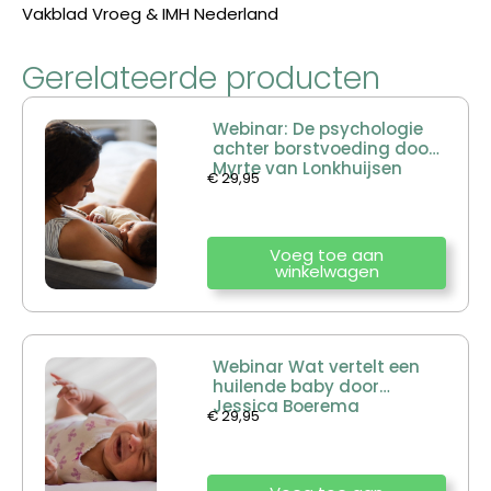
Vakblad Vroeg & IMH Nederland
Gerelateerde producten
Webinar: De psychologie
achter borstvoeding door
Myrte van Lonkhuijsen
€
29,95
Voeg toe aan
winkelwagen
Webinar Wat vertelt een
huilende baby door
Jessica Boerema
€
29,95