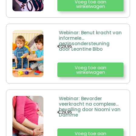
Voeg toe aan
winkelwagen
Webinar: Benut kracht van
informele
gezinsondersteuning
€
29,95
door Leontine Bibo
Voeg toe aan
winkelwagen
Webinar: Bevorder
veerkracht na complexe
bevalling door Naomi van
€
29,95
Damme
Voeg toe aan