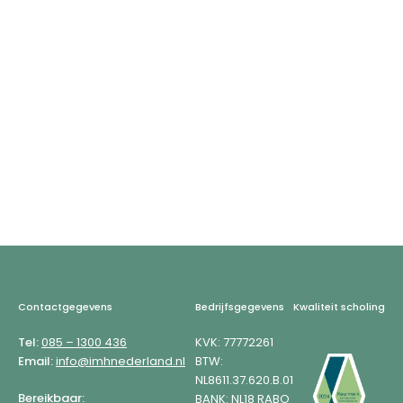
Footer
Contactgegevens
Bedrijfsgegevens
Kwaliteit scholing
Tel:
085 – 1300 436
KVK: 77772261
Email:
info@imhnederland.nl
BTW:
NL8611.37.620.B.01
Bereikbaar:
BANK: NL18 RABO