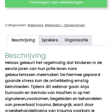
kwetsbaar:
Toevoegen aan winkelwagen
signalering
en
omgaan
met
Categorieën:
Webinars
,
Webinars - Opgenomen
preverbaal
trauma
Beschrijving
Sprekers
Organisatie
door
Anja
Beschrijving
Dumoulin
en
Helaas gebeurt het regelmatig dat kinderen in de
Gerinda
eerste jaren van hun prille leven nare
van
gebeurtenissen meemaken. De hiermee gepaard
Haaften
gaande stress kan de ontwikkeling ernstig
aantal
beinvloeden. Tijdens dit webinar gaan Anja
Dumoulin en Gerinda van Haaften in op het
signaleren,voorkomen, begeleiden en behandelen
van preverbaal trauma. Belangrijk, want door
vroegbehandelinging van trauma voorkom je