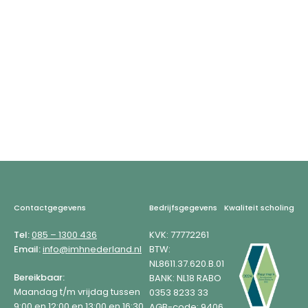
Footer
Contactgegevens
Bedrijfsgegevens
Kwaliteit scholing
Tel:
085 – 1300 436
KVK: 77772261
Email:
info@imhnederland.nl
BTW:
NL8611.37.620.B.01
Bereikbaar:
BANK: NL18 RABO
Maandag t/m vrijdag tussen
0353 8233 33
9:00 en 12:00 en 13:00 en 16:30.
AGB-code: 9406