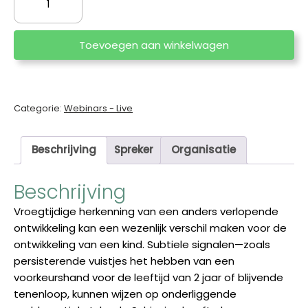
Rode
vlaggen
voor
Toevoegen aan winkelwagen
een
zorgelijke
neurologische
ontwikkeling:
Categorie:
Webinars - Live
herkennen
en
Beschrijving
Spreker
Organisatie
handelen
door
Beschrijving
Jolanda
Schieving
Vroegtijdige herkenning van een anders verlopende
aantal
ontwikkeling kan een wezenlijk verschil maken voor de
ontwikkeling van een kind. Subtiele signalen—zoals
persisterende vuistjes het hebben van een
voorkeurshand voor de leeftijd van 2 jaar of blijvende
tenenloop, kunnen wijzen op onderliggende