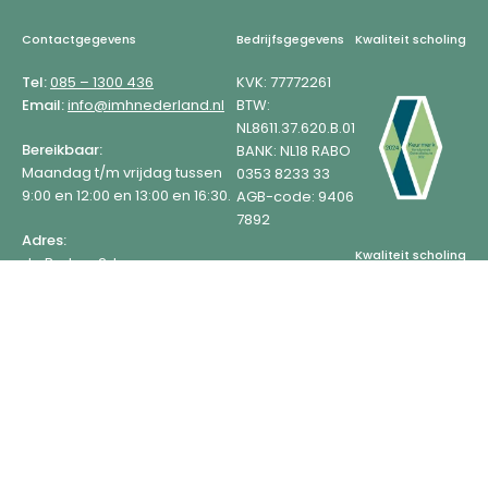
Footer
Contactgegevens
Bedrijfsgegevens
Kwaliteit scholing
Tel:
085 – 1300 436
KVK: 77772261
Email:
info@imhnederland.nl
BTW:
NL8611.37.620.B.01
Bereikbaar:
BANK: NL18 RABO
Maandag t/m vrijdag tussen
0353 8233 33
9:00 en 12:00 en 13:00 en 16:30.
AGB-code: 9406
7892
Adres:
Kwaliteit scholing
de Berken 2d
7491 HJ Delden
Meer weten?
Algemene voorwaarden
Wat is IMH?
Over ons
Privacy
Werken bij
Nieuwsbrief
© Copyright 2026 IMH Nederland
Disclaimer
Klantenservice
Klachtenprocedure