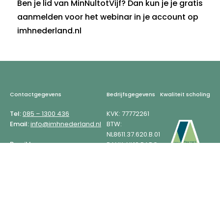
Ben je lid van MinNultotVijf? Dan kun je je gratis
aanmelden voor het webinar in je account op
imhnederland.nl
Footer
Contactgegevens
Bedrijfsgegevens
Kwaliteit scholing
Tel:
085 – 1300 436
KVK: 77772261
Email:
info@imhnederland.nl
BTW:
NL8611.37.620.B.01
Bereikbaar:
BANK: NL18 RABO
Maandag t/m vrijdag tussen
0353 8233 33
9:00 en 12:00 en 13:00 en 16:30.
AGB-code: 9406
7892
Adres:
Kwaliteit scholing
de Berken 2d
7491 HJ Delden
Meer weten?