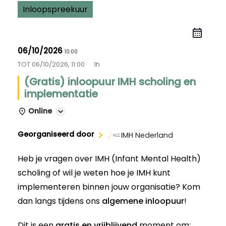
Inloopspreekuur
06/10/2026
10:00
TOT
06/10/2026, 11:00
1h
(Gratis) inloopuur IMH scholing en
implementatie
Online
Georganiseerd door
IMH Nederland
Heb je vragen over IMH (Infant Mental Health)
scholing of wil je weten hoe je IMH kunt
implementeren binnen jouw organisatie? Kom
dan langs tijdens ons
algemene inloopuur
!
Dit is een
gratis en vrijblijvend
moment om: