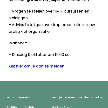
– Vragen te stellen over IMH-cursussen en
trainingen
– Advies te krijgen over implementatie in jouw
praktijk of organisatie
Wanneer:
– Dinsdag 6 oktober om 15:00 uur
Klik hier om je aan te melden
Footer
Contactgegevens
Bedrijfsgegevens
Kwaliteit scholing
Tel:
085 – 1300 436
KVK: 77772261