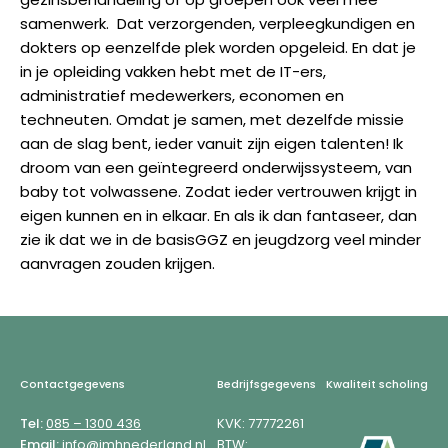
samenwerk. Dat verzorgenden, verpleegkundigen en
dokters op eenzelfde plek worden opgeleid. En dat je
in je opleiding vakken hebt met de IT-ers,
administratief medewerkers, economen en
techneuten. Omdat je samen, met dezelfde missie
aan de slag bent, ieder vanuit zijn eigen talenten! Ik
droom van een geïntegreerd onderwijssysteem, van
baby tot volwassene. Zodat ieder vertrouwen krijgt in
eigen kunnen en in elkaar. En als ik dan fantaseer, dan
zie ik dat we in de basisGGZ en jeugdzorg veel minder
aanvragen zouden krijgen.
Footer
Contactgegevens
Bedrijfsgegevens
Kwaliteit scholing
Tel:
085 – 1300 436
KVK: 77772261
Email:
info@imhnederland.nl
BTW: