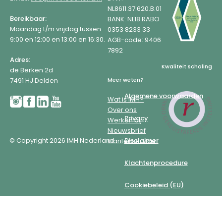
NL8611.37.620.B.01
Bereikbaar:
BANK: NL18 RABO
Maandag t/m vrijdag tussen
0353 8233 33
9:00 en 12:00 en 13:00 en 16:30.
AGB-code: 9406
7892
Adres:
Kwaliteit scholing
de Berken 2d
7491 HJ Delden
Meer weten?
Algemene voorwaarden
Wat is IMH?
Over ons
Privacy
Werken bij
Nieuwsbrief
© Copyright 2026 IMH Nederland
Disclaimer
Klantenservice
Klachtenprocedure
Cookiebeleid (EU)