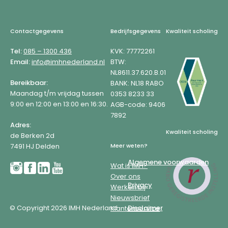
Footer
Contactgegevens
Bedrijfsgegevens
Kwaliteit scholing
Tel:
085 – 1300 436
KVK: 77772261
Email:
info@imhnederland.nl
BTW:
NL8611.37.620.B.01
Bereikbaar:
BANK: NL18 RABO
Maandag t/m vrijdag tussen
0353 8233 33
9:00 en 12:00 en 13:00 en 16:30.
AGB-code: 9406
7892
Adres:
Kwaliteit scholing
de Berken 2d
7491 HJ Delden
Meer weten?
Algemene voorwaarden
Wat is IMH?
Over ons
Privacy
Werken bij
Nieuwsbrief
© Copyright 2026 IMH Nederland
Disclaimer
Klantenservice