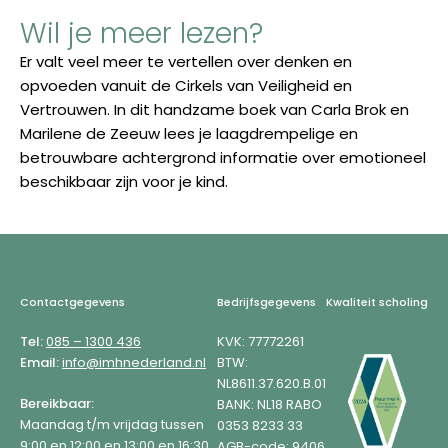
Wil je meer lezen?
Er valt veel meer te vertellen over denken en
opvoeden vanuit de Cirkels van Veiligheid en
Vertrouwen. In dit handzame boek van Carla Brok en
Marilene de Zeeuw lees je laagdrempelige en
betrouwbare achtergrond informatie over emotioneel
beschikbaar zijn voor je kind.
Footer
Contactgegevens
Bedrijfsgegevens
Kwaliteit scholing
Tel:
085 – 1300 436
KVK: 77772261
Email:
info@imhnederland.nl
BTW:
NL8611.37.620.B.01
Bereikbaar:
BANK: NL18 RABO
Maandag t/m vrijdag tussen
0353 8233 33
9:00 en 12:00 en 13:00 en 16:30.
AGB-code: 9406