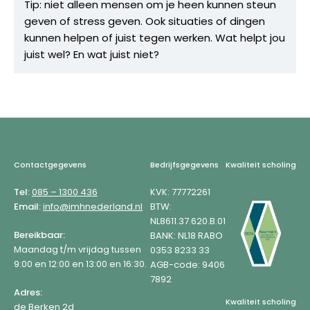
Tip: niet alleen mensen om je heen kunnen steun
geven of stress geven. Ook situaties of dingen
kunnen helpen of juist tegen werken. Wat helpt jou
juist wel? En wat juist niet?
Footer
Contactgegevens
Bedrijfsgegevens
Kwaliteit scholing
Tel:
085 – 1300 436
KVK: 77772261
Email:
info@imhnederland.nl
BTW:
NL8611.37.620.B.01
Bereikbaar:
BANK: NL18 RABO
Maandag t/m vrijdag tussen
0353 8233 33
9:00 en 12:00 en 13:00 en 16:30.
AGB-code: 9406
7892
Adres:
Kwaliteit scholing
de Berken 2d