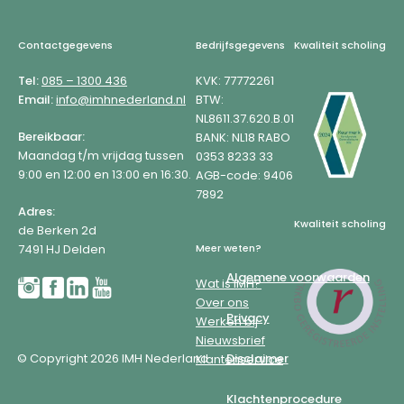
Footer
Contactgegevens
Bedrijfsgegevens
Kwaliteit scholing
Tel:
085 – 1300 436
KVK: 77772261
Email:
info@imhnederland.nl
BTW:
NL8611.37.620.B.01
Bereikbaar:
BANK: NL18 RABO
Maandag t/m vrijdag tussen
0353 8233 33
9:00 en 12:00 en 13:00 en 16:30.
AGB-code: 9406
7892
Adres:
Kwaliteit scholing
de Berken 2d
7491 HJ Delden
Meer weten?
Algemene voorwaarden
Wat is IMH?
Over ons
Privacy
Werken bij
Nieuwsbrief
© Copyright 2026 IMH Nederland
Disclaimer
Klantenservice
Klachtenprocedure