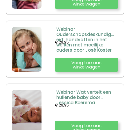
winkelwagen
Webinar
Ouderschapsdeskundigh
eid: handvatten in het
€
29,95
werken met moeilijke
ouders door José Koster
Voeg toe aan
winkelwagen
Webinar Wat vertelt een
huilende baby door
Jessica Boerema
€
29,95
Voeg toe aan
winkelwagen