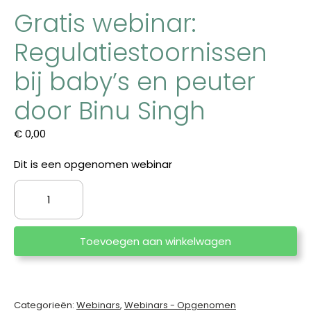
Gratis webinar:
Regulatiestoornissen
bij baby’s en peuter
door Binu Singh
€
0,00
Dit is een opgenomen webinar
Gratis
webinar:
Regulatiestoornissen
bij
Toevoegen aan winkelwagen
baby’s
en
peuter
door
Categorieën:
Webinars
,
Webinars - Opgenomen