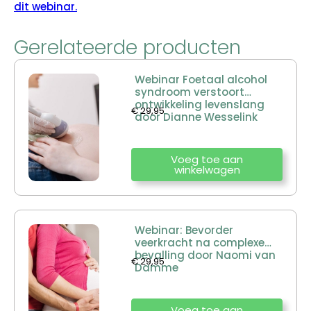
dit webinar.
Gerelateerde producten
Webinar Foetaal alcohol
syndroom verstoort
ontwikkeling levenslang
€
29,95
door Dianne Wesselink
Voeg toe aan
winkelwagen
Webinar: Bevorder
veerkracht na complexe
bevalling door Naomi van
€
29,95
Damme
Voeg toe aan