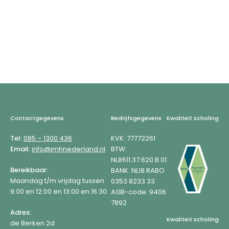
Footer
Contactgegevens
Bedrijfsgegevens
Kwaliteit scholing
Tel:
085 – 1300 436
KVK: 77772261
Email:
info@imhnederland.nl
BTW:
NL8611.37.620.B.01
Bereikbaar:
BANK: NL18 RABO
Maandag t/m vrijdag tussen
0353 8233 33
9:00 en 12:00 en 13:00 en 16:30.
AGB-code: 9406
7892
Adres:
Kwaliteit scholing
de Berken 2d