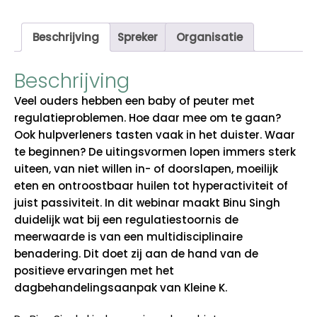
Binu
Singh
Beschrijving
Spreker
Organisatie
aantal
Beschrijving
V
e
el ouders
hebben een baby of peuter met
r
egulatieproblemen
. Hoe daar mee om te gaan?
Ook hulpverleners
tasten vaak in het duister. Waar
te beginnen?
D
e uitingsvormen
lopen immers
sterk
uiteen
, van niet
wil
len
in- of doorslapen
,
moeilijk
eten
en
ontroostbaar huil
en tot
hyperactiviteit of
juist
passiviteit.
In dit webinar
maakt Binu Singh
d
uidelijk wat
bij een regulatiestoornis de
meerwaarde is van e
en multidisciplinaire
benadering
.
Dit doet zij aan de hand van de
positieve ervaringen met het
dagbehandelingsaanpak van Kleine K.