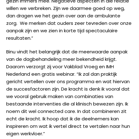
gezin immers mee. Negatieve aspecten in die relatie
willen we verbreken. Zijn we daarmee goed op weg,
dan dragen we het gezin over aan de ambulante
zorg. We merken dat ouders zeer tevreden over onze
aanpak zijn en we zien in korte tijd spectaculaire
resultaten.”
Binu vindt het belangrijk dat de
meerwaard
e aanpak
van de dagbehandeling
meer bekendheid krijgt.
Daarom verzorgt zij voor Vakblad Vroeg en IMH
Nederland een gratis webinar
. “Ik zal dan
praktijk
gericht vertellen over ons programma en wat hiervan
de succesfactoren zijn. De kracht is denk ik vooral dat
we vooral gebruik maken van combinaties van
bestaande interventies die al klinisch bewezen zijn.
I
k
noem dit wel
connected care
.
In dat combineren
zit
echt de kracht. Ik hoop dat ik de deelnemers kan
inspireren om wat ik vertel direct te vertalen naar hun
eigen werkvloer.”