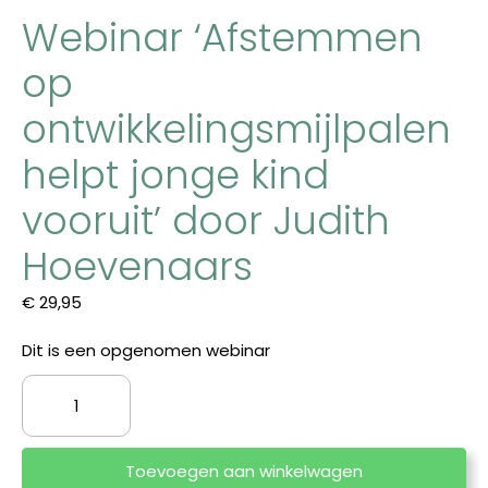
Webinar ‘Afstemmen
op
ontwikkelingsmijlpalen
helpt jonge kind
vooruit’ door Judith
Hoevenaars
€
29,95
Dit is een opgenomen webinar
Webinar
'Afstemmen
op
ontwikkelingsmijlpalen
Toevoegen aan winkelwagen