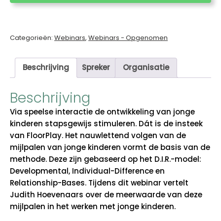
helpt
jonge
kind
vooruit'
Categorieën:
Webinars
,
Webinars - Opgenomen
door
Judith
Beschrijving
Spreker
Organisatie
Hoevenaars
aantal
Beschrijving
Via speelse interactie de ontwikkeling van jonge
kinderen stapsgewijs stimuleren. Dát is de insteek
van FloorPlay. Het nauwlettend volgen van de
mijlpalen van jonge kinderen vormt de basis van de
methode. Deze zijn gebaseerd op het D.I.R.-model:
Developmental, Individual-Difference en
Relationship-Bases. Tijdens dit webinar vertelt
Judith Hoevenaars over de meerwaarde van deze
mijlpalen in het werken met jonge kinderen.