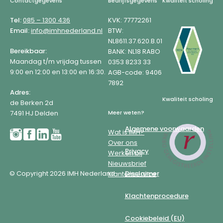
Footer
Contactgegevens
Bedrijfsgegevens
Kwaliteit scholing
Tel:
085 – 1300 436
KVK: 77772261
Email:
info@imhnederland.nl
BTW:
NL8611.37.620.B.01
Bereikbaar:
BANK: NL18 RABO
Maandag t/m vrijdag tussen
0353 8233 33
9:00 en 12:00 en 13:00 en 16:30.
AGB-code: 9406
7892
Adres:
Kwaliteit scholing
de Berken 2d
7491 HJ Delden
Meer weten?
Algemene voorwaarden
Wat is IMH?
Over ons
Privacy
Werken bij
Nieuwsbrief
© Copyright 2026 IMH Nederland
Disclaimer
Klantenservice
Klachtenprocedure
Cookiebeleid (EU)