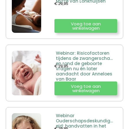
Myrte van Lonkhuijsen
€
29,95
Voeg toe aan
winkelwagen
Webinar: Risicofactoren
tijdens de zwangerschap
en rond de geboorte
€
29,95
vragen nu én later
aandacht door Anneloes
van Baar
Voeg toe aan
winkelwagen
Webinar
Ouderschapsdeskundigh
eid: handvatten in het
€
29,95