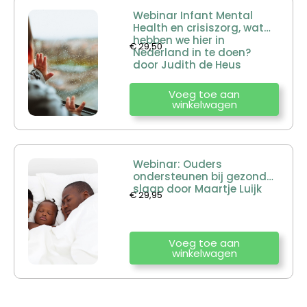
Webinar Infant Mental
Health en crisiszorg, wat
hebben we hier in
€
29,50
Nederland in te doen?
door Judith de Heus
Voeg toe aan
winkelwagen
Webinar: Ouders
ondersteunen bij gezonde
slaap door Maartje Luijk
€
29,95
Voeg toe aan
winkelwagen