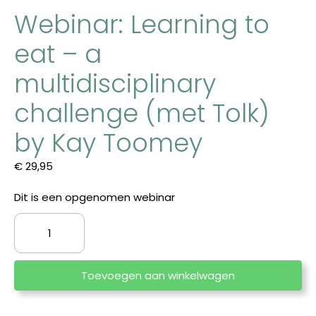
Webinar: Learning to
eat – a
multidisciplinary
challenge (met Tolk)
by Kay Toomey
€
29,95
Dit is een opgenomen webinar
Webinar:
Learning
to
eat
Toevoegen aan winkelwagen
-
a