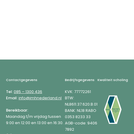
Footer
Contactgegevens
Bedrijfsgegevens
Kwaliteit scholing
Tel:
085 – 1300 436
KVK: 77772261
Email:
info@imhnederland.nl
BTW:
NL8611.37.620.B.01
Bereikbaar:
BANK: NL18 RABO
Maandag t/m vrijdag tussen
0353 8233 33
9:00 en 12:00 en 13:00 en 16:30.
AGB-code: 9406
7892