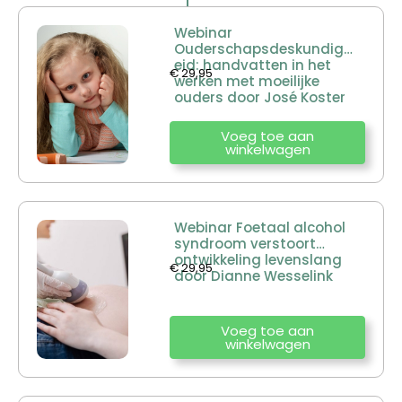
Webinar
Ouderschapsdeskundigh
eid: handvatten in het
€
29,95
werken met moeilijke
ouders door José Koster
Voeg toe aan
winkelwagen
Webinar Foetaal alcohol
syndroom verstoort
ontwikkeling levenslang
€
29,95
door Dianne Wesselink
Voeg toe aan
winkelwagen