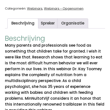
multidisciplinary
challenge
Categorieën:
Webinars
,
Webinars - Opgenomen
(met
Tolk)
Beschrijving
Spreker
Organisatie
by
Kay
Beschrijving
Toomey
aantal
Many parents and professionals see food as
something that children take for granted. I wish it
were like that. Research shows that learning to eat
is the most difficult human behavior we will ever
perform in our lives. In this webinar Dr. Kay Toomey
explains the complexity of nutrition from a
multidisciplinary perspective. As a child
psychologist, she has 35 years of experience
working with babies and children with feeding
problems. MinNultotVijf considers it an honor that
this internationally renowned trailblazer in this field