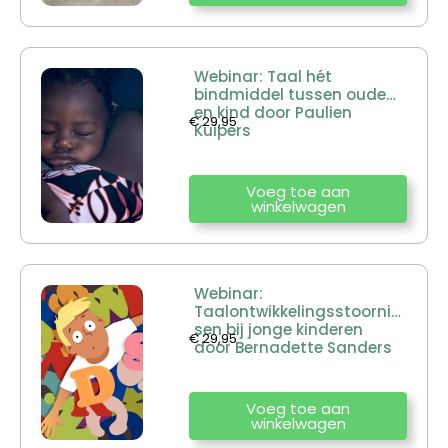
Webinar: Taal hét
bindmiddel tussen ouder
en kind door Paulien
€
29,95
Kuipers
Voeg toe aan
winkelwagen
Webinar:
Taalontwikkelingsstoornis
sen bij jonge kinderen
€
29,95
door Bernadette Sanders
Voeg toe aan
winkelwagen