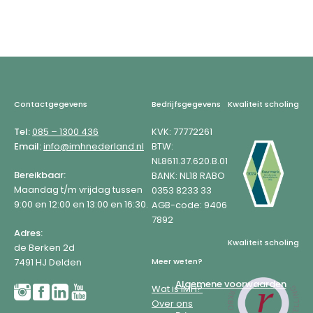
Footer
Contactgegevens
Bedrijfsgegevens
Kwaliteit scholing
Tel:
085 – 1300 436
KVK: 77772261
Email:
info@imhnederland.nl
BTW:
NL8611.37.620.B.01
Bereikbaar:
BANK: NL18 RABO
Maandag t/m vrijdag tussen
0353 8233 33
9:00 en 12:00 en 13:00 en 16:30.
AGB-code: 9406
7892
Adres:
Kwaliteit scholing
de Berken 2d
7491 HJ Delden
Meer weten?
Algemene voorwaarden
Wat is IMH?
Over ons