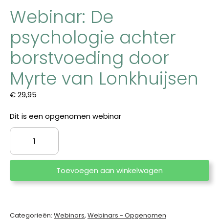
Webinar: De
psychologie achter
borstvoeding door
Myrte van Lonkhuijsen
€
29,95
Dit is een opgenomen webinar
Webinar:
De
psychologie
achter
Toevoegen aan winkelwagen
borstvoeding
door
Myrte
van
Categorieën:
Webinars
,
Webinars - Opgenomen