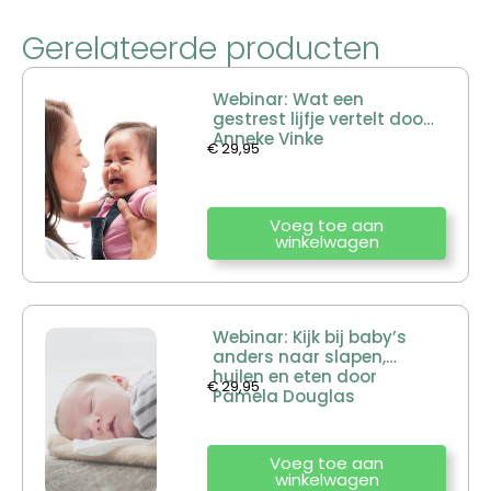
Gerelateerde producten
Webinar: Wat een
gestrest lijfje vertelt door
Anneke Vinke
€
29,95
Voeg toe aan
winkelwagen
Webinar: Kijk bij baby’s
anders naar slapen,
huilen en eten door
€
29,95
Pamela Douglas
Voeg toe aan
winkelwagen