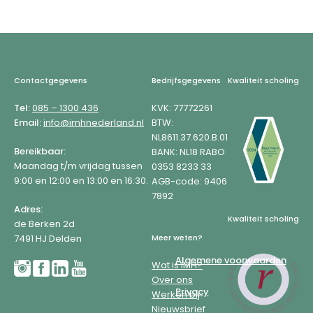
Footer
Contactgegevens
Bedrijfsgegevens
Kwaliteit scholing
Tel:
085 – 1300 436
KVK: 77772261
Email:
info@imhnederland.nl
BTW:
NL8611.37.620.B.01
Bereikbaar:
BANK: NL18 RABO
Maandag t/m vrijdag tussen
0353 8233 33
9:00 en 12:00 en 13:00 en 16:30.
AGB-code: 9406
7892
Adres:
Kwaliteit scholing
de Berken 2d
7491 HJ Delden
Meer weten?
Algemene voorwaarden
Wat is IMH?
Over ons
Privacy
Werken bij
Nieuwsbrief