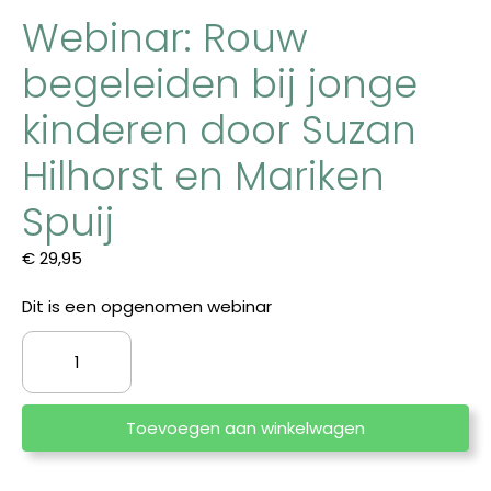
Webinar: Rouw
begeleiden bij jonge
kinderen door Suzan
Hilhorst en Mariken
Spuij
€
29,95
Dit is een opgenomen webinar
Webinar:
Rouw
begeleiden
bij
Toevoegen aan winkelwagen
jonge
kinderen