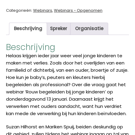
door
Suzan
Categorieën:
Webinars
,
Webinars - Opgenomen
Hilhorst
en
Beschrijving
Spreker
Organisatie
Mariken
Spuij
Beschrijving
aantal
Helaas krijgen ieder jaar weer veel jonge kinderen te
maken met verlies. Zoals door het overlijden van een
familielid of dichterbij, van een ouder, broertje of zusje.
Hoe kun je baby’s, peuters en kleuters hierbij
begeleiden als professional? Over die vraag gaat het
webinar ‘Rouw begeleiden bij jonge kinderen’ op
donderdagavond 13 januari. Daarnaast krijgt het
verwerken met ouders aandacht, want hun verdriet
kan mede de verwerking bij hun kinderen beïnvloeden.
Suzan Hilhorst en Mariken Spuij, beiden deskundig op
dit gebied, zullen tijdens het webinar ingaan op tal van