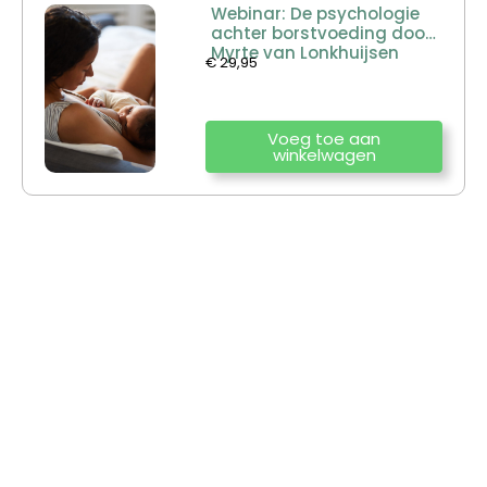
Webinar: De psychologie
achter borstvoeding door
Myrte van Lonkhuijsen
€
29,95
Voeg toe aan
winkelwagen