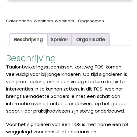
door
Bernadette
Sanders
Categorieën:
Webinars
,
Webinars - Opgenomen
aantal
Beschrijving
Spreker
Organisatie
Beschrijving
Taalontwikkelingsstoornissen, kortweg TOS, komen
veelvuldig voor bij jonge kinderen.
Op tijd
signale
ren
is
van groot belang om
in een vroeg stadium
de juiste
interventies
in te kunnen zetten.
In dit
TOS-
webinar
brengt
Bernadette Sanders je met een schat aan
informatie over dit actuele onderwerp
op het goede
spoor
. Haar praktijkadviezen zijn stevig onderbouwd.
Voor het signaleren van een TOS is met name een rol
weggelegd voor consultatiebureaus en