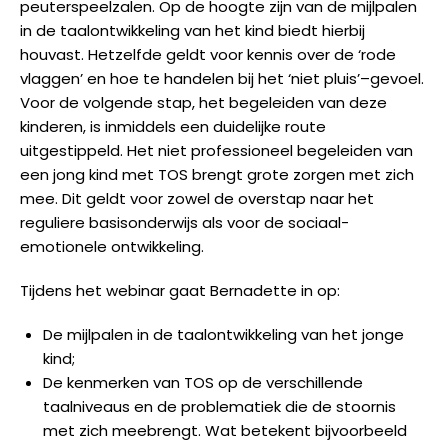
peuterspeelzalen. O
p de hoogte
zijn
van de mijlpalen
in de taalontwikkeling van het kind
biedt hier
bij
houvast. Hetzelfde geldt voor kennis over
de ‘rode
vlaggen’
en hoe te handelen bij
het ‘niet pluis’
–
gevoel.
Voor de volgende stap, het begeleiden van deze
kinderen,
is inmiddels een duidelijke route
uitgestippeld.
Het niet professioneel begeleiden van
een jong kind met TOS brengt grote zorgen met zich
mee. Dit geldt voor zowel de overstap naar het
reguliere basisonderwijs als voor de sociaal-
emotionele ontwikkeling.
Tijdens het webinar gaat Bernadette in op:
De mijlpalen in de taalontwikkeling van het jonge
kind;
De kenmerken van TOS op de verschillende
taalniveaus en de problematiek die de stoornis
met zich meebrengt. Wat betekent bijvoorbeeld