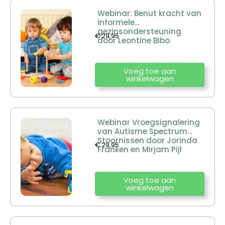
Webinar: Benut kracht van
informele
gezinsondersteuning
€
29,95
door Leontine Bibo
Voeg toe aan
winkelwagen
Webinar Vroegsignalering
van Autisme Spectrum
Stoornissen door Jorinda
€
29,95
Franken en Mirjam Pijl
Voeg toe aan
winkelwagen