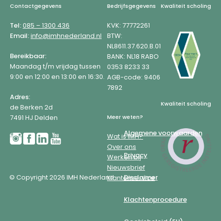
Footer
Contactgegevens
Bedrijfsgegevens
Kwaliteit scholing
Tel:
085 – 1300 436
KVK: 77772261
Email:
info@imhnederland.nl
BTW:
NL8611.37.620.B.01
Bereikbaar:
BANK: NL18 RABO
Maandag t/m vrijdag tussen
0353 8233 33
9:00 en 12:00 en 13:00 en 16:30.
AGB-code: 9406
7892
Adres:
Kwaliteit scholing
de Berken 2d
7491 HJ Delden
Meer weten?
Algemene voorwaarden
Wat is IMH?
Over ons
Privacy
Werken bij
Nieuwsbrief
© Copyright 2026 IMH Nederland
Disclaimer
Klantenservice
Klachtenprocedure