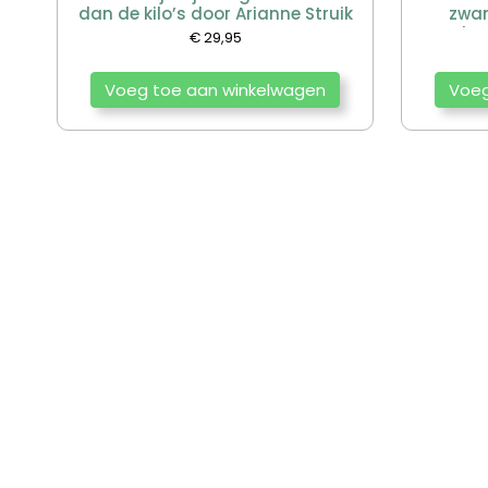
dan de kilo’s door Arianne Struik
zwan
geboo
€
29,95
aandach
Voeg toe aan winkelwagen
Voeg