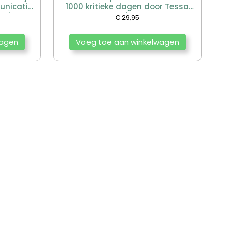
unicatie
1000 kritieke dagen door Tessa
 Dietz en
Roseboom
€
29,95
wagen
Voeg toe aan winkelwagen