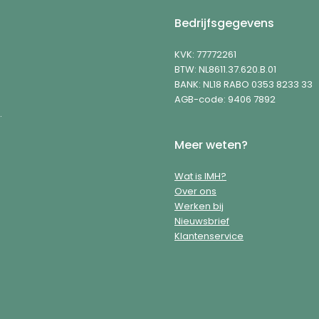
Bedrijfsgegevens
KVK: 77772261
BTW: NL8611.37.620.B.01
BANK: NL18 RABO 0353 8233 33
AGB-code: 9406 7892
.
Meer weten?
Wat is IMH?
Over ons
Werken bij
Nieuwsbrief
Klantenservice