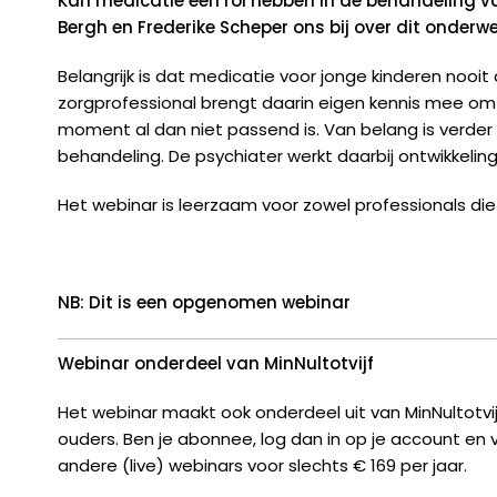
Kan medicatie een rol hebben in de behandeling v
Bergh en Frederike Scheper ons bij over dit onder
Belangrijk is dat medicatie voor jonge kinderen nooi
zorgprofessional brengt daarin eigen kennis mee o
moment al dan niet passend is. Van belang is verde
behandeling. De psychiater werkt daarbij ontwikkelingss
Het webinar is leerzaam voor zowel professionals di
NB: Dit is een opgenomen webinar
Webinar onderdeel van MinNultotvijf
Het webinar maakt ook onderdeel uit van MinNultotvij
ouders. Ben je abonnee, log dan in op je account en v
andere (live) webinars voor slechts € 169 per jaar.