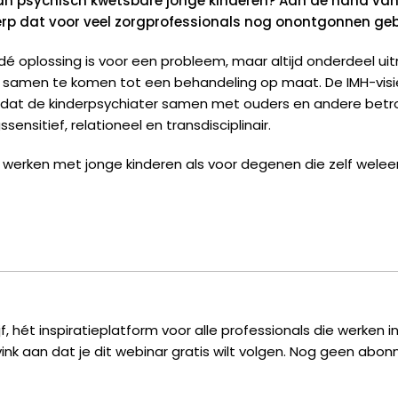
an psychisch kwetsbare jonge kinderen? Aan de hand van
Frederike
werp dat voor veel zorgprofessionals nog onontgonnen geb
Scheper
aantal
t dé oplossing is voor een probleem, maar altijd onderdeel 
m samen te komen tot een behandeling op maat. De IMH-visi
r dat de kinderpsychiater samen met ouders en andere betr
ensitief, relationeel en transdisciplinair.
e werken met jonge kinderen als voor degenen die zelf wele
f, hét inspiratieplatform voor alle professionals die werken
ink aan dat je dit webinar gratis wilt volgen. Nog geen abon