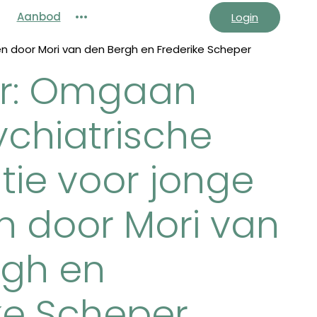
Aanbod
•••
Login
n door Mori van den Bergh en Frederike Scheper
r: Omgaan
chiatrische
ie voor jonge
n door Mori van
rgh en
ke Scheper