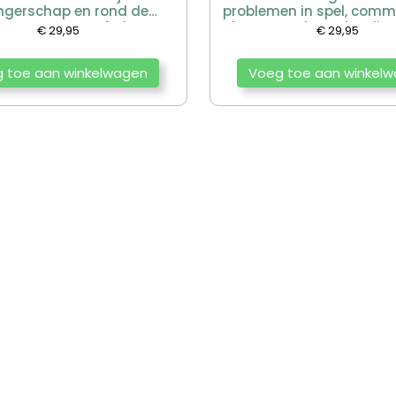
gerschap en rond de
problemen in spel, comm
rte vragen nu én later
of contact door Claudine
€
29,95
€
29,95
t door Anneloes van Baar
Michelle Snijder
 toe aan winkelwagen
Voeg toe aan winkel