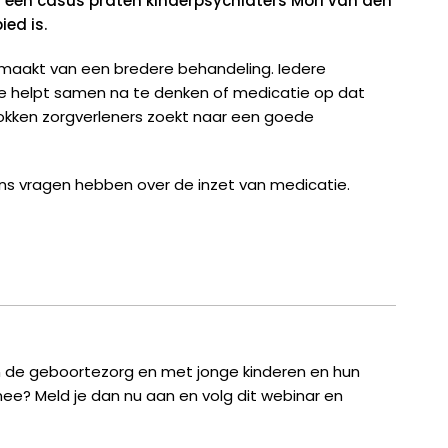
 een casus praten kinderpsychiaters Mori van den
ied is.
uitmaakt van een bredere behandeling. Iedere
e helpt samen na te denken of medicatie op dat
okken zorgverleners zoekt naar een goede
ens vragen hebben over de inzet van medicatie.
 in de geboortezorg en met jonge kinderen en hun
nee? Meld je dan nu aan en volg dit webinar en