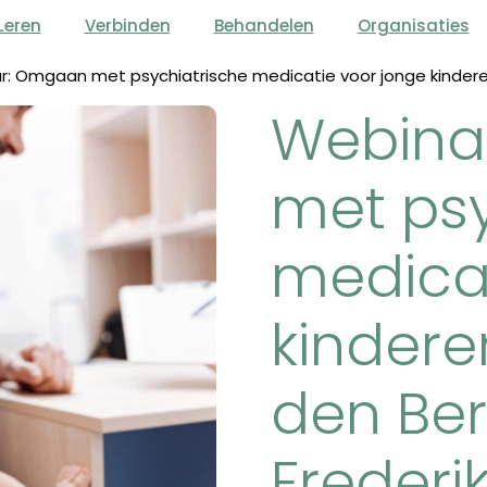
Leren
Verbinden
Behandelen
Organisaties
r: Omgaan met psychiatrische medicatie voor jonge kindere
Webina
met psy
medicat
kindere
den Be
Frederi