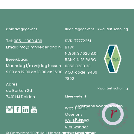
Footer
Contactgegevens
Bedrijfsgegevens
Kwaliteit scholing
Tel:
085 – 1300 436
KVK: 77772261
Email:
info@imhnederland.nl
BTW:
NL8611.37.620.B.01
Bereikbaar:
BANK: NL18 RABO
Maandag t/m vrijdag tussen
0353 8233 33
9:00 en 12:00 en 13:00 en 16:30.
AGB-code: 9406
7892
Adres:
Kwaliteit scholing
de Berken 2d
7491 HJ Delden
Meer weten?
Algemene voorwaarden
Wat is IMH?
Over ons
Privacy
Werken bij
Nieuwsbrief
© Copyright 2026 IMH Nederland
Disclaimer
Klantenservice