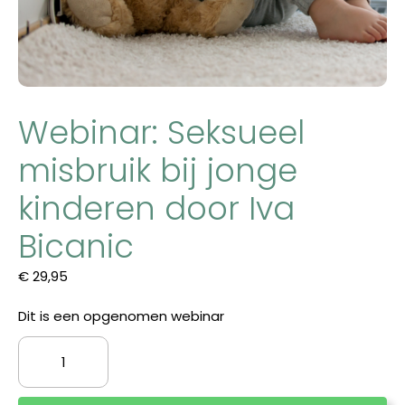
Webinar: Seksueel
misbruik bij jonge
kinderen door Iva
Bicanic
€
29,95
Dit is een opgenomen webinar
Webinar:
Seksueel
misbruik