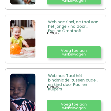
winkelwagen
Webinar: Spel, de taal van
het jonge kind door
Eveline Groothoff
€
29,95
Voeg toe aan
winkelwagen
Webinar: Taal hét
bindmiddel tussen ouder
en kind door Paulien
€
29,95
Kuipers
Voeg toe aan
winkelwagen