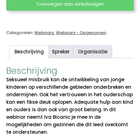
bij
Toevoegen aan winkelwagen
jonge
kinderen
door
Iva
Categorieën:
Webinars
,
Webinars - Opgenomen
Bicanic
aantal
Beschrijving
Spreker
Organisatie
Beschrijving
Seksueel misbruik kan de ontwikkeling van jonge
kinderen op verschillende gebieden onderbreken en
ondermijnen. Ook het vertrouwen in het ouderschap
kan een fikse deuk oplopen. Adequate hulp aan kind
en ouders is dan ook van groot belang. In dit
webinar neemt Iva Bicanic je mee in de
mogelijkheden om gezinnen die dit leed overkomt
te ondersteunen.