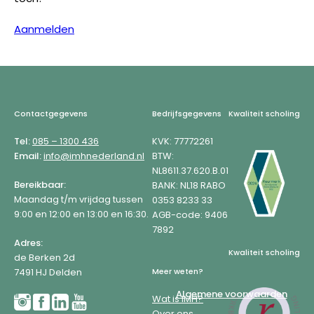
Aanmelden
Footer
Contactgegevens
Bedrijfsgegevens
Kwaliteit scholing
Tel:
085 – 1300 436
KVK: 77772261
Email:
info@imhnederland.nl
BTW:
NL8611.37.620.B.01
Bereikbaar:
BANK: NL18 RABO
Maandag t/m vrijdag tussen
0353 8233 33
9:00 en 12:00 en 13:00 en 16:30.
AGB-code: 9406
7892
Adres:
Kwaliteit scholing
de Berken 2d
7491 HJ Delden
Meer weten?
Algemene voorwaarden
Wat is IMH?
Over ons