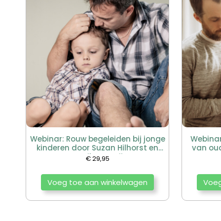
Webinar: Rouw begeleiden bij jonge
Webinar
kinderen door Suzan Hilhorst en
van oud
Mariken Spuij
€
29,95
Voeg toe aan winkelwagen
Voeg