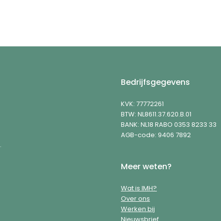
Bedrijfsgegevens
KVK: 77772261
BTW: NL8611.37.620.B.01
BANK: NL18 RABO 0353 8233 33
AGB-code: 9406 7892
.
Meer weten?
Wat is IMH?
Over ons
Werken bij
Nieuwsbrief