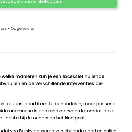
oevoegen aan winkelwagen
nars - Opgenomen
 welke manieren kun je een excessief huilende
byhuilen en de verschillende interventies die
et als alleenstaand item te behandelen, maar passend
gebreide anamnese is een randvoorwaarde, omdat deze
et beste bij de ouders en het kind past.
el van Belsky passeren verschillende soorten huilen