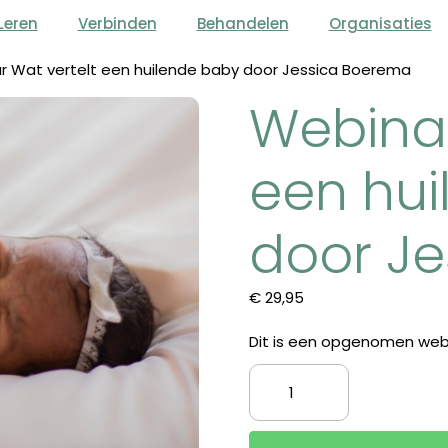
Leren
Verbinden
Behandelen
Organisaties
r Wat vertelt een huilende baby door Jessica Boerema
Webinar
een hu
door J
€
29,95
Dit is een opgenomen web
Webinar
Wat
vertelt
een