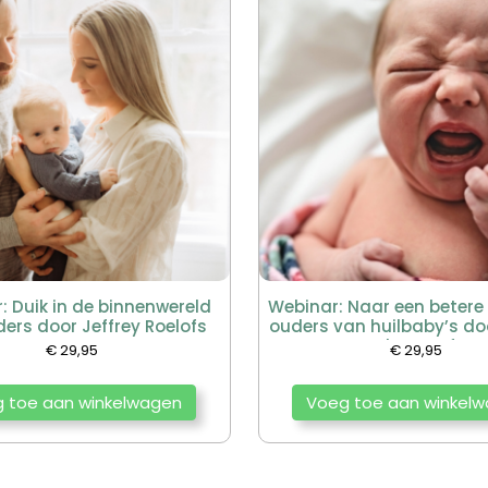
: Duik in de binnenwereld
Webinar: Naar een betere
ers door Jeffrey Roelofs
ouders van huilbaby’s do
de Graaf
€
29,95
€
29,95
 toe aan winkelwagen
Voeg toe aan winkel