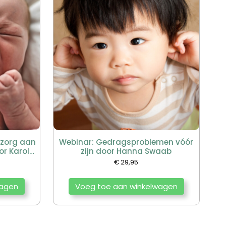
 zorg aan
Webinar: Gedragsproblemen vóór
or Karola
zijn door Hanna Swaab
€
29,95
wagen
Voeg toe aan winkelwagen