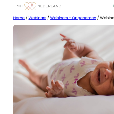
Home
/
Webinars
/
Webinars - Opgenomen
/ Webina