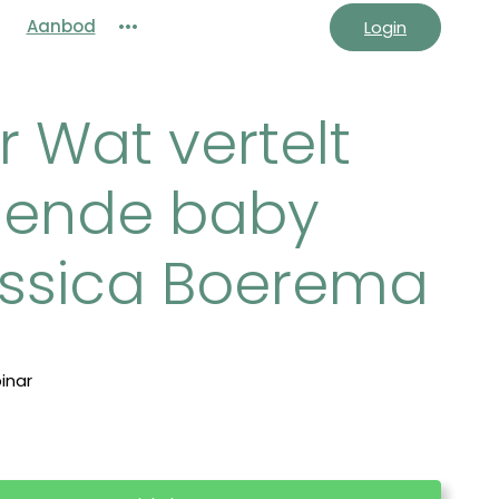
Aanbod
•••
Login
 Wat vertelt
ilende baby
essica Boerema
inar