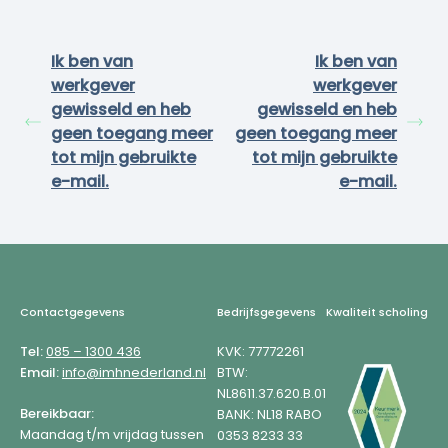
Ik ben van
Ik ben van
werkgever
werkgever
gewisseld en heb
gewisseld en heb
geen toegang meer
geen toegang meer
tot mijn gebruikte
tot mijn gebruikte
e-mail.
e-mail.
Footer
Contactgegevens
Bedrijfsgegevens
Kwaliteit scholing
Tel:
085 – 1300 436
KVK: 77772261
Email:
info@imhnederland.nl
BTW:
NL8611.37.620.B.01
Bereikbaar:
BANK: NL18 RABO
Maandag t/m vrijdag tussen
0353 8233 33