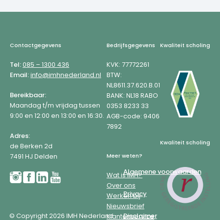
Footer
Contactgegevens
Bedrijfsgegevens
Kwaliteit scholing
Tel:
085 – 1300 436
KVK: 77772261
Email:
info@imhnederland.nl
BTW:
NL8611.37.620.B.01
Bereikbaar:
BANK: NL18 RABO
Maandag t/m vrijdag tussen
0353 8233 33
9:00 en 12:00 en 13:00 en 16:30.
AGB-code: 9406
7892
Adres:
Kwaliteit scholing
de Berken 2d
7491 HJ Delden
Meer weten?
Algemene voorwaarden
Wat is IMH?
Over ons
Privacy
Werken bij
Nieuwsbrief
© Copyright 2026 IMH Nederland
Disclaimer
Klantenservice