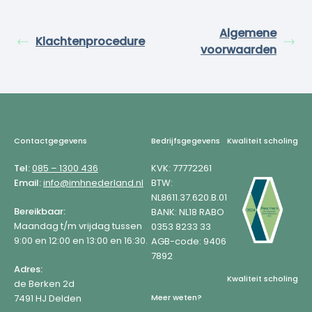
Algemene
Klachtenprocedure
voorwaarden
Footer
Contactgegevens
Bedrijfsgegevens
Kwaliteit scholing
Tel:
085 – 1300 436
KVK: 77772261
Email:
info@imhnederland.nl
BTW:
NL8611.37.620.B.01
Bereikbaar:
BANK: NL18 RABO
Maandag t/m vrijdag tussen
0353 8233 33
9:00 en 12:00 en 13:00 en 16:30.
AGB-code: 9406
7892
Adres:
Kwaliteit scholing
de Berken 2d
7491 HJ Delden
Meer weten?