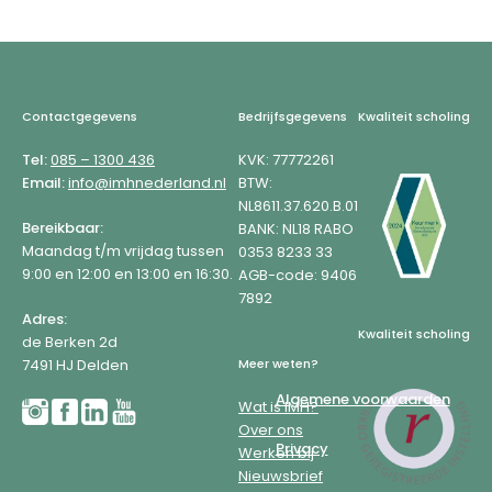
Footer
Contactgegevens
Bedrijfsgegevens
Kwaliteit scholing
Tel:
085 – 1300 436
KVK: 77772261
Email:
info@imhnederland.nl
BTW:
NL8611.37.620.B.01
Bereikbaar:
BANK: NL18 RABO
Maandag t/m vrijdag tussen
0353 8233 33
9:00 en 12:00 en 13:00 en 16:30.
AGB-code: 9406
7892
Adres:
Kwaliteit scholing
de Berken 2d
7491 HJ Delden
Meer weten?
Algemene voorwaarden
Wat is IMH?
Over ons
Privacy
Werken bij
Nieuwsbrief